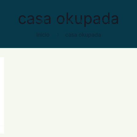
casa okupada
arca
Recogida de Muebles
Vaciados
Inicio
casa okupada