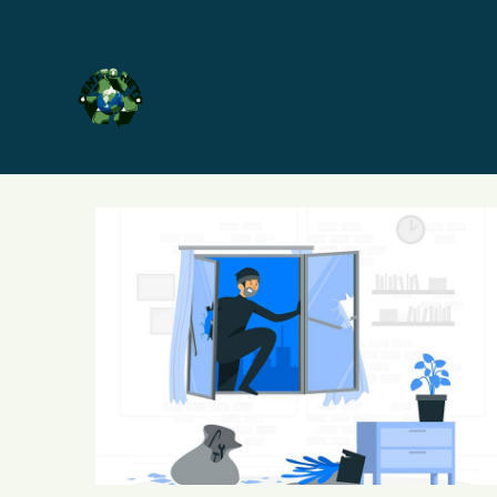
Inicio
La m