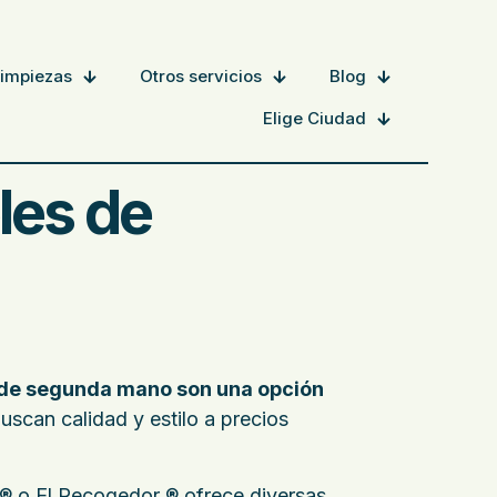
Limpiezas
Otros servicios
Blog
Elige Ciudad
les de
 de segunda mano son una opción
scan calidad y estilo a precios
 ® o
El Recogedor ®
ofrece diversas