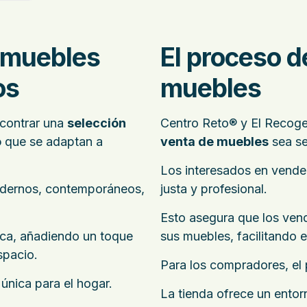
 muebles
El proceso 
os
muebles
ncontrar una
selección
Centro Reto® y El Recoge
o
que se adaptan a
venta de muebles
sea se
Los interesados en vende
dernos, contemporáneos,
justa y profesional.
Esto asegura que los ven
ica, añadiendo un toque
sus muebles, facilitando 
spacio.
Para los compradores, el 
 única para el hogar.
La tienda ofrece un ento