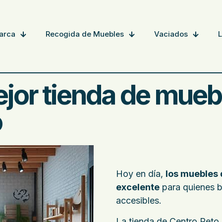
arca
Recogida de Muebles
Vaciados
jor tienda de mueb
o
Hoy en día,
los muebles
excelente
para quienes bu
accesibles.
La tienda de Centro Reto