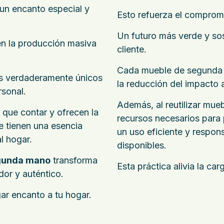
un encanto especial y
Esto refuerza el compromi
Un futuro más verde y so
en la producción masiva
cliente.
Cada mueble de segunda 
ios verdaderamente únicos
la reducción del impacto 
rsonal.
Además, al reutilizar mue
a que contar y ofrecen la
recursos necesarios para
e tienen una esencia
un uso eficiente y respon
l hogar.
disponibles.
gunda mano
transforma
Esta práctica alivia la ca
or y auténtico.
ar encanto a tu hogar.