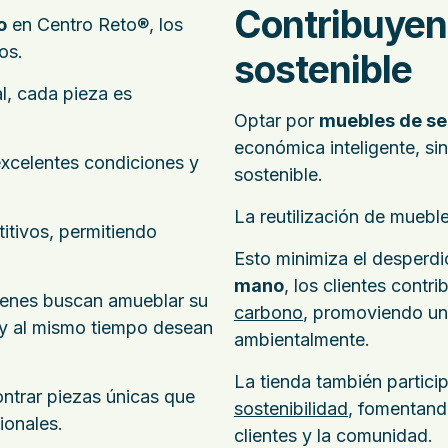
Contribuyen
o
en Centro Reto®, los
os.
sostenible
l, cada pieza es
Optar por
muebles de s
económica inteligente, si
excelentes condiciones y
sostenible.
La
reutilización de muebl
itivos, permitiendo
Esto minimiza el desperdi
mano
, los clientes contr
uienes buscan amueblar su
carbono
, promoviendo un
 y al mismo tiempo desean
ambientalmente.
La tienda también partici
ontrar piezas únicas que
sostenibilidad
, fomentand
ionales.
clientes y la comunidad.