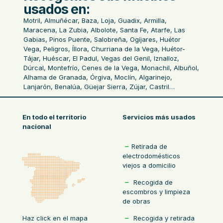
usados en:
Motril, Almuñécar, Baza, Loja, Guadix, Armilla,
Maracena, La Zubia, Albolote, Santa Fe, Atarfe, Las
Gabias, Pinos Puente, Salobreña, Ogíjares, Huétor
Vega, Peligros, Íllora, Churriana de la Vega, Huétor-
Tájar, Huéscar, El Padul, Vegas del Genil, Iznalloz,
Dúrcal, Montefrío, Cenes de la Vega, Monachil, Albuñol,
Alhama de Granada, Órgiva, Moclín, Algarinejo,
Lanjarón, Benalúa, Güejar Sierra, Zújar, Castril…
En todo el territorio
Servicios más usados
nacional
Retirada de
electrodomésticos
viejos a domicilio
Recogida de
escombros y limpieza
de obras
Recogida y retirada
Haz click en el mapa